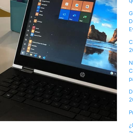
q
G
D
E
C
2
N
C
p
D
2
P
¿