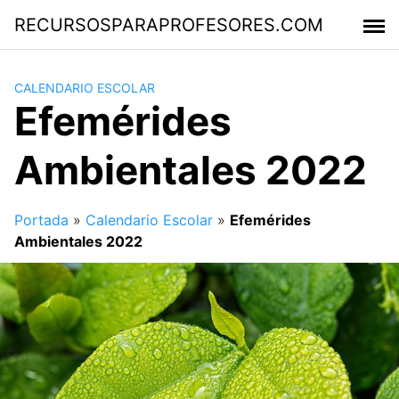
Saltar
RECURSOSPARAPROFESORES.COM
al
contenido
CALENDARIO ESCOLAR
Efemérides
Ambientales 2022
Portada
»
Calendario Escolar
»
Efemérides
Ambientales 2022