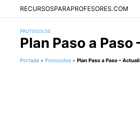
Saltar
RECURSOSPARAPROFESORES.COM
al
contenido
PROTOCOLOS
Plan Paso a Paso 
Portada
»
Protocolos
»
Plan Paso a Paso – Actua