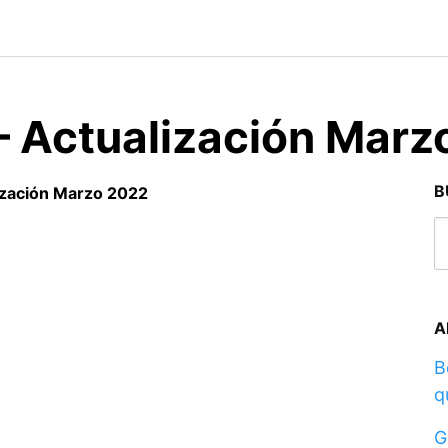
– Actualización Mar
B
lización Marzo 2022
A
B
q
G