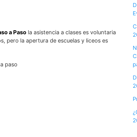
D
E
C
aso a Paso
la asistencia a clases es voluntaria
2
s, pero la apertura de escuelas y liceos es
N
C
 a paso
p
D
2
P
¿
2