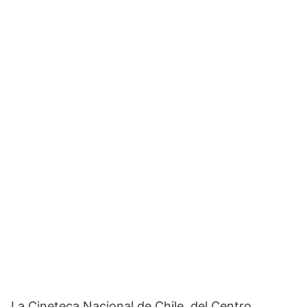
La Cineteca Nacional de Chile, del Centro