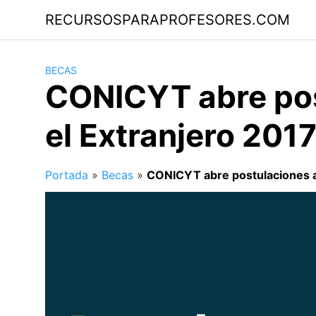
Saltar
RECURSOSPARAPROFESORES.COM
al
contenido
BECAS
CONICYT abre pos
el Extranjero 201
Portada
»
Becas
»
CONICYT abre postulaciones a