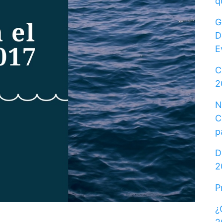
q
G
D
E
C
2
N
C
p
D
2
P
¿