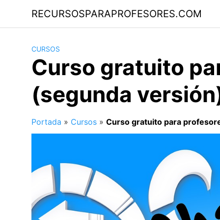
Saltar
RECURSOSPARAPROFESORES.COM
al
contenido
CURSOS
Curso gratuito pa
(segunda versión
Portada
»
Cursos
»
Curso gratuito para profesor