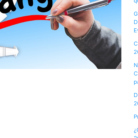
q
G
D
E
C
2
N
C
p
D
2
P
¿