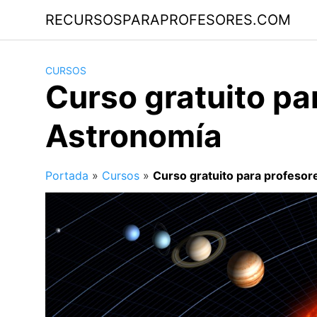
Saltar
RECURSOSPARAPROFESORES.COM
al
contenido
CURSOS
Curso gratuito pa
Astronomía
Portada
»
Cursos
»
Curso gratuito para profeso