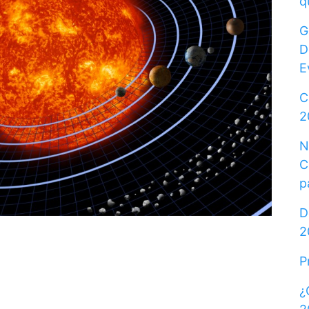
q
G
D
E
C
2
N
C
p
D
2
P
¿