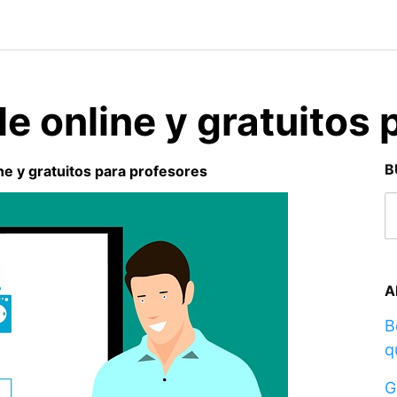
e online y gratuitos 
B
ne y gratuitos para profesores
A
B
q
G