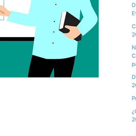
D
E
C
2
N
C
p
D
2
P
¿
2