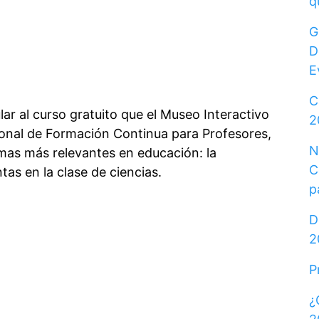
q
G
D
E
C
ar al curso gratuito que el Museo Interactivo
2
onal de Formación Continua para Profesores,
N
mas más relevantes en educación: la
C
tas en la clase de ciencias.
p
D
2
P
¿