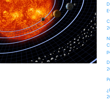
D
E
C
2
N
C
p
D
2
P
¿
2