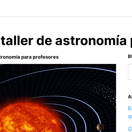
 taller de astronomía
B
astronomía para profesores
A
B
q
G