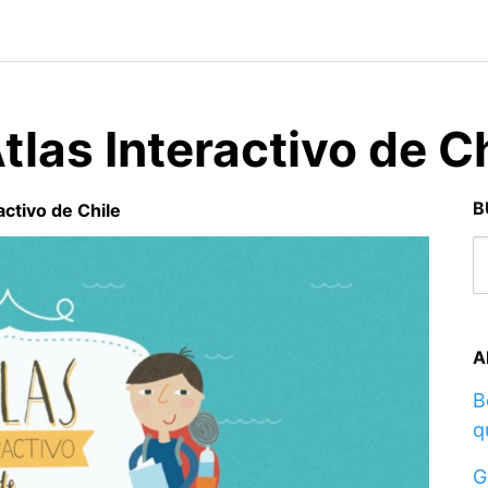
las Interactivo de Ch
B
ctivo de Chile
A
B
q
G