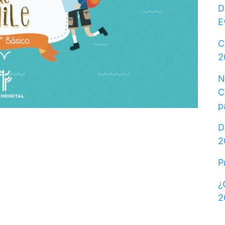
D
E
C
2
N
C
p
D
2
P
¿
2