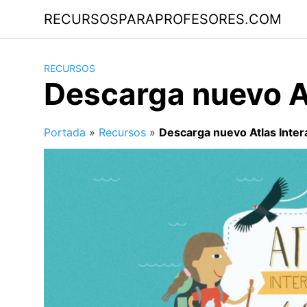
Saltar
RECURSOSPARAPROFESORES.COM
al
contenido
RECURSOS
Descarga nuevo At
Portada
»
Recursos
»
Descarga nuevo Atlas Intera