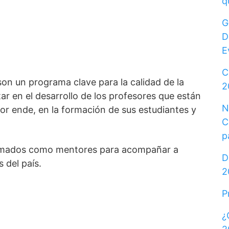
q
G
D
E
C
son un programa clave para la calidad de la
2
ar en el desarrollo de los profesores que están
N
or ende, en la formación de sus estudiantes y
C
p
formados como mentores para acompañar a
D
 del país.
2
P
¿