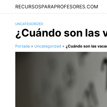
Saltar
RECURSOSPARAPROFESORES.COM
al
contenido
UNCATEGORIZED
¿Cuándo son las v
Portada
»
Uncategorized
»
¿Cuándo son las vacac