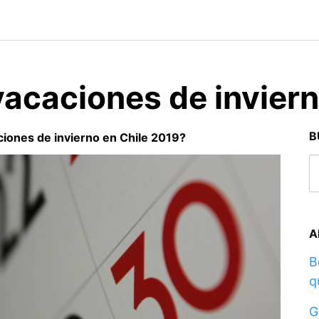
acaciones de inviern
B
iones de invierno en Chile 2019?
A
B
q
G