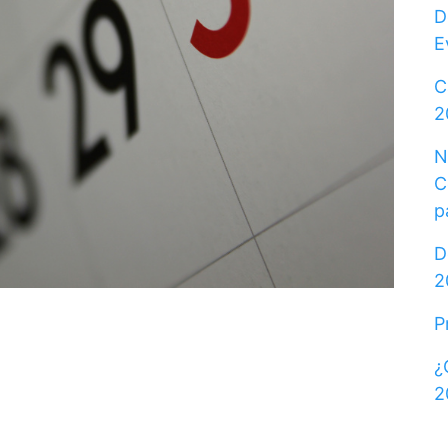
D
E
C
2
N
C
p
D
2
P
¿
2