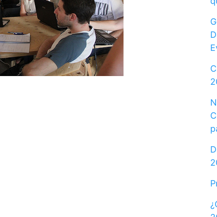
q
G
D
E
C
2
N
C
p
D
2
P
¿