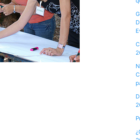
q
G
D
E
C
2
N
C
p
D
2
P
¿