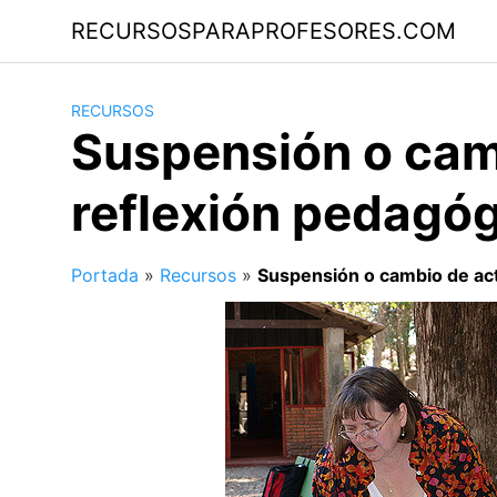
Saltar
RECURSOSPARAPROFESORES.COM
al
contenido
RECURSOS
Suspensión o camb
reflexión pedagó
Portada
»
Recursos
»
Suspensión o cambio de act