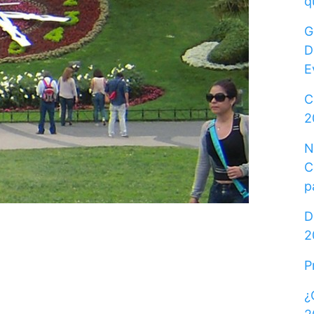
q
G
D
E
C
2
N
C
p
D
2
P
¿