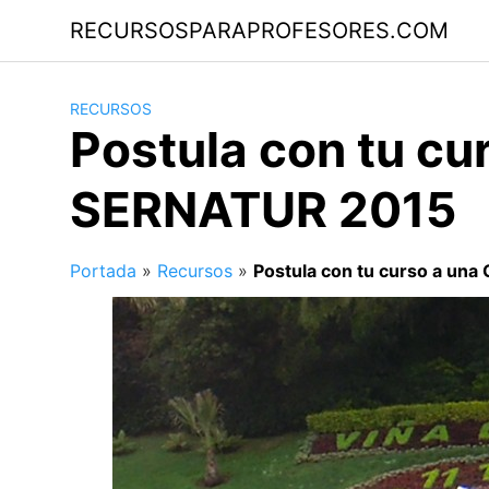
Saltar
RECURSOSPARAPROFESORES.COM
al
contenido
RECURSOS
Postula con tu c
SERNATUR 2015
Portada
»
Recursos
»
Postula con tu curso a u